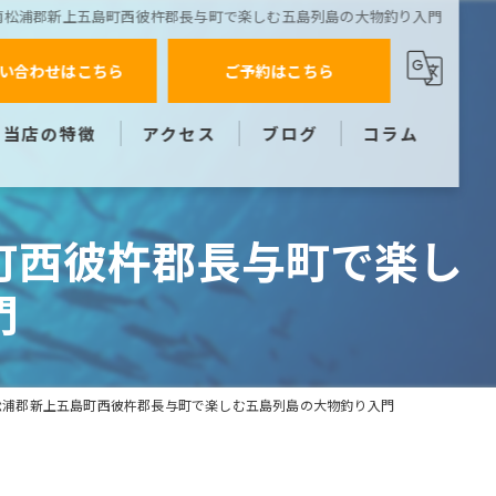
南松浦郡新上五島町西彼杵郡長与町で楽しむ五島列島の大物釣り入門
い合わせはこちら
ご予約はこちら
当店の特徴
アクセス
ブログ
コラム
道具
町西彼杵郡長与町で楽し
レンタカー
門
宿泊
遠征
松浦郡新上五島町西彼杵郡長与町で楽しむ五島列島の大物釣り入門
ガイド