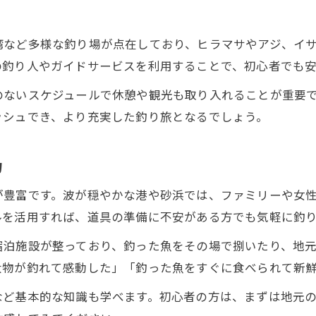
ヒラマサ攻略で釣果を伸ばす秘訣
釣りでヒラマサを狙うシーズンと攻略法
湾など多様な釣り場が点在しており、ヒラマサやアジ、イ
釣りで釣果を伸ばすルアー選びのコツ
の釣り人やガイドサービスを利用することで、初心者でも
釣り技術向上のためのジギング実践術
のないスケジュールで休憩や観光も取り入れることが重要
釣りでヒラマサに強い潮回りを見極める
ッシュでき、より充実した釣り旅となるでしょう。
釣り初心者も挑戦できるキャスティング法
観光も満喫できる釣り遠征の魅力
力
釣りと観光を両立する五島列島の楽しみ方
が豊富です。波が穏やかな港や砂浜では、ファミリーや女
釣り旅で巡りたい観光スポットの選び方
ルを活用すれば、道具の準備に不安がある方でも気軽に釣
釣り体験と地元文化に触れる旅の魅力
宿泊施設が整っており、釣った魚をその場で捌いたり、地
釣り遠征で充実した時間を過ごすポイント
大物が釣れて感動した」「釣った魚をすぐに食べられて新
釣り以外も楽しめるおすすめ観光体験
など基本的な知識も学べます。初心者の方は、まずは地元
旬の魚と地元グルメが彩る釣行