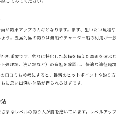
体感してみてください。
釣りで出会う旬の魚とその味わい方
釣り体験後に楽しみたい地元グルメ情報
ト
釣りとともに味わう五島のブランド魚とは
計画が釣果アップのカギとなります。まず、狙いたい魚種
釣り食体験で知る新鮮な魚の美味しさ
しょう。五島列島の釣りは渡船やチャーター船の利用が一
釣り旅でおすすめの地元料理と食べ方
釣り技術アップへ実践アドバイス集
手配も重要です。釣りに特化した装備を備えた車両を選ぶ
釣り初心者が押さえるべき基本テクニック
の下処理場、洗い場など）の有無を確認し、快適な遠征環
釣り技術向上のための練習ポイント解説
お問い合わせはこちら
お問い合わせはこちら
Sの口コミも参考にすると、最新のヒットポイントや釣り
釣りで安定した釣果を出す工夫とコツ
ともに思い出深い体験が得られるはずです。
釣り道具の選び方とメンテナンス方法
釣り上達のための情報収集術を伝授
方法
まざまなレベルの釣り人が腕を磨いています。レベルアッ