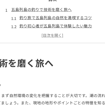
五島列島の釣りで技術を磨く旅へ
釣り旅で五島列島の自然を満喫するコツ
釣り初心者が五島列島で体験したい魅力
釣り技術向上を目指す旅の計画ポイント
釣りの聖地でレベルアップを実感する方法
五島列島で釣りに集中できる環境作り
大物狙いに最適な新上五島町体験
術を磨く旅へ
釣りで大物を狙う新上五島町の魅力とは
釣り遠征で選びたい体験プランの特徴
釣り初心者も安心な新上五島町のサポート
ツ
釣りで狙う大物の種類とシーズン情報
、まず自然環境の変化を把握することが大切です。潮の流
釣り体験を成功させる事前準備の秘訣
てましょう。また、現地の地形やポイントごとの特徴を知