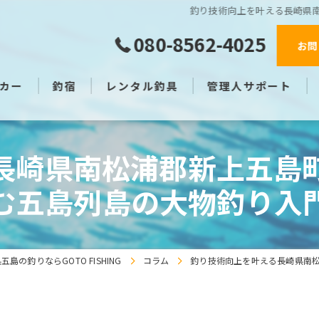
釣り技術向上を叶える長崎県
080-8562-4025
お問
カー
釣宿
レンタル釣具
管理人サポート
長崎県南松浦郡新上五島
む五島列島の大物釣り入
五島の釣りならGOTO FISHING
コラム
釣り技術向上を叶える長崎県南