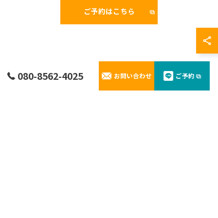
ご予約はこちら
080-8562-4025
お問い合わせ
ご予約
よくある質問
お客様から寄せられた質問にお答え
ご予約の変更やレンタルに関するお問い合わせなど、お
客様から寄せられた質問と回答をご紹介しています。
不安を解消しながら安心してご利用いただけるよう努め
ております。
港までの送迎可能ですか。