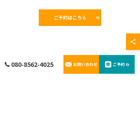
ご予約はこちら
よくある質問
080-8562-4025
お問い合わせ
ご予約
お客様から寄せられた質問にお答え
ご予約の変更やレンタルに関するお問い合わせなど、お
客様から寄せられた質問と回答をご紹介しています。
不安を解消しながら安心してご利用いただけるよう努め
ております。