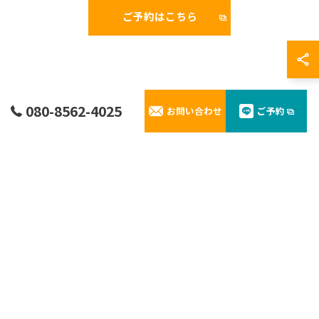
ご予約はこちら
080-8562-4025
お問い合わせ
ご予約
よくある質問
お客様から寄せられた質問にお答え
ご予約の変更やレンタルに関するお問い合わせなど、お
客様から寄せられた質問と回答をご紹介しています。
不安を解消しながら安心してご利用いただけるよう努め
ております。
港までの送迎可能ですか。