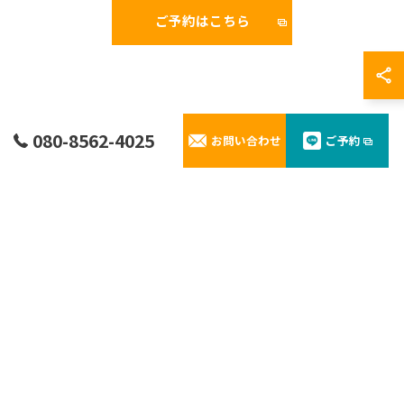
ご予約はこちら
080-8562-4025
お問い合わせ
ご予約
よくある質問
お客様から寄せられた質問にお答え
ご予約の変更やレンタルに関するお問い合わせなど、お
客様から寄せられた質問と回答をご紹介しています。
不安を解消しながら安心してご利用いただけるよう努め
ております。
港までの送迎可能ですか。